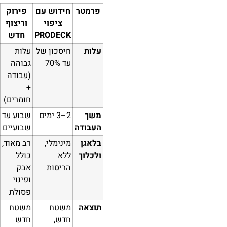
פרמטר
חידוש עם
פירוק
ציפוי
וריצוף
PRODECK
חדש
עלות
חיסכון של
עלות
עד 70%
גבוהה
(עבודה
+
חומרים)
משך
2–3 ימים
שבוע עד
העבודה
שבועיים
בלאגן
מינימלי,
רב מאוד,
ולכלוך
ללא
כולל
הריסות
אבק
ופינוי
פסולת
תוצאה
משטח
משטח
חדש,
חדש