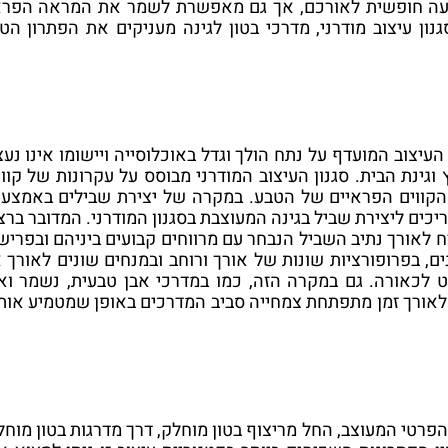
נועה חופשית לאורכם, אך גם מאפשרת לשמר את המראה הפרא
ון עיצוב מודרני, מדרכי בטון לגינה מעניקים את הפתרון הטו
העיצוב המועדף על נתח הולך וגדל באוכלוסייה ויישומו אינו נעצ
גינת הבית. סגנון העיצוב המודרני מבוסס על עקרונות של קווי
עם הקווים הפראיים של הטבע. במקרה של יצירת שבילים באמצעו
יכים ליצירת שביל בגינה המעוצבת בסגנון המודרני. המדובר ברצ
ח לאורך נתיב השביל הנבחר עם מרווחים קבועים ביניהם ובפריש
ם, בפרופורציות שונות של אורך ורוחב ובמנחים שונים לאורך א
ט לכאורה. גם במקרה הזה, כמו במדרכי אבן טבעית, נשמר וא
אורך זמן מתפתחת צמחייה סביב המדרכים באופן שמטמיע אות
 הפרטי המעוצב, החל מריצוף בטון מוחלק, דרך מדרגות בטון מוחל