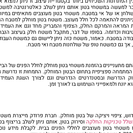
 הפתרונות השכיחים ביותר בקטגוריית עיצוב זו ניתן למצוא א
בר למעשה במשטחי בטון אותם ניתן לשלב כאלטרנטיבה למשט
לחן או של אי במטבח. משטחי בטון מעוצבים מתאימים במיוח
 וניתנים להתאמה לכל חלל מעוצב. משטח בטון מוחלק למטבח הו
את המראה והמרקם החלק, הצפוף והמבריק מחד וגם את העמידו
יבות וכדומה. בסופו של דבר, מתקבל משטח חלק בעיצוב הנבח
בודה במטבח. כאמור, משטח כזה ניתן ליישום גם כמשטח העבוד
אך גם כמשטח טופ של שולחנות מטבח ואי מטבח.
שאתם מתעניינים בהזמנת משטחי בטון מוחלק לחלל הפנים של הבית
המתמחה ספציפית בתחום הבטון המוחלק. התמחות זו נדרשת ג
ק הנדרשת ובסטנדרטים הנדרשים וגם לצורך השגת העמידו
יונח ולמאפייני השימוש בו לאורך זמן.
ש, ציפוי ויציקה של בטון מוחלק. חברת פרודק מייצרת משטח
שלל טכניקות החלקה
וסירוק בטון, אותם ניתן לשלב בריצוף בטו
 משטחי בטון מעוצבים לחללי הפנים בבית. לקבלת מידע נוס