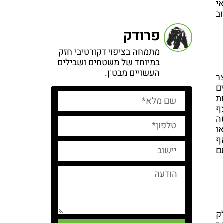
י
ב
פרודק
מתמחה בציפוי דקורטיבי חזק
במיוחד של משטחים ושבילים
העשויים מבטון.
ר
ם
ת
ף
ה
ו
ף
ם
ק