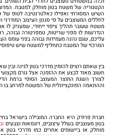
וכלה במשטחים מעוצבים לחדרי הבית השונים. בין
הקטגוריה של משטח בטון מוחלק למטבח. המדו
השיש המסורתי ואפילו כאלטרנטיבה לטופ של שו
לחללים המעוצבים על פי סגנון העיצוב המודרני
משטח שעובר תהליך ציפוי ייחודי, שמעניק לו 
הנדרשות לו מפני שריטות, טמפרטורה גבוהה, רט
עליכם, שגם נהנה מעמידות גבוהה בפני עומס הע
המרכזי של המטבח כתחליף למשטח שיש טיפוסי, 
בין שאתם רוצים להזמין מדרכי בטון לגינה ובין 
חשוב מאוד לבצע את ההזמנה אצל גורם מקצועי 
לצורך השגת התוצר המעוצב הסופי ברמת הדיו
וההתאמה הפונקציונלית של המשטח למרחב בו הוא 
חברת פרודק היא החברה המובילה בישראל בחידו
בטון מעוצבים בשלל עיצובים, דוגמאות וצבעים
וב
מוחלק או ביישומים אחרים כמו מדרכי בטון או