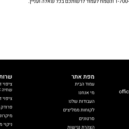
מפת אתר
שרותי
עמוד הבית
ציפוי ד
שחיה R12 \ C
offi
מי אנחנו
ציפוי ד
העבודות שלנו
פרודק 
לקוחות ממליצים
מיקרוטו
סרטונים
ניקוי 
הצהרת נגישות