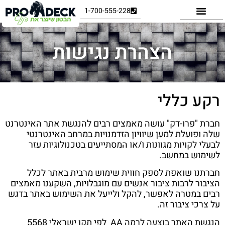
1-700-555-228
הצהרת נגישות
רקע כללי
חברת "פרו-דק" עושה מאמצים רבים להנגשת אתר האינטרנט
שלה ופועלת למען שיוויון הזדמנויות במרחב האינטרנטי
לבעלי לקויות מגוונות ו/או המסתייעים בטכנולוגיות עזר
לשימוש במחשב.
חברתנו שואפת לספק חווית שימוש מרבית באתר לכלל
הציבור לרבות ציבור אנשים עם מוגבלויות, השקענו מאמצים
רבים במטרה לאפשר, להקל ולייעל את השימוש באתר בדגש
על צרכי ציבור זה.
הנגשת האתר בוצעה לרמה AA לפי תקן ישראלי 5568