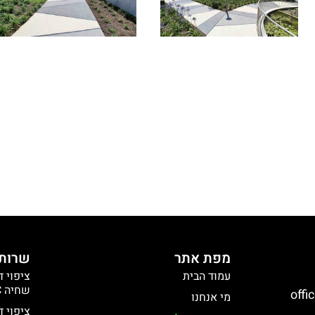
מפת אתר
שרותי
עמוד הבית
ציפוי ד
שחיה R12 \ C
offi
מי אנחנו
ציפוי ד